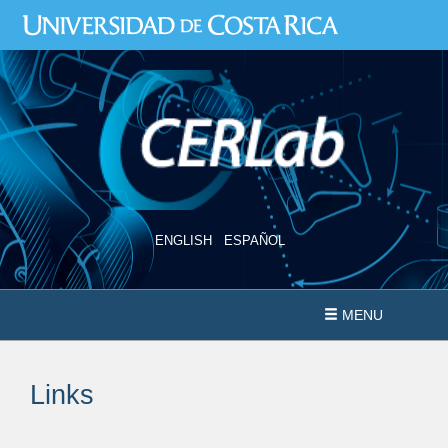
Skip
to
main
content
ENGLISH
ESPAÑOL
MENU
Links