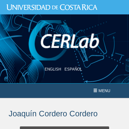
Ir
al
contenido
principal
ENGLISH
ESPAÑOL
MENU
Joaquín Cordero Cordero